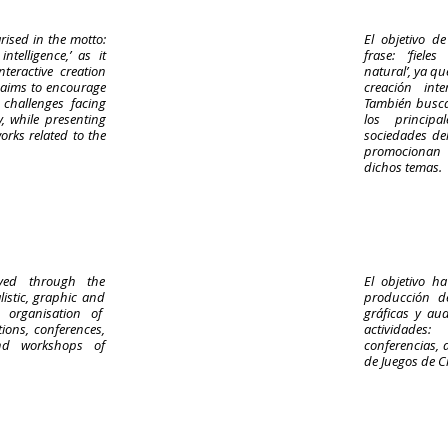
rised in the motto:
El objetivo d
ntelligence,’ as it
frase: ‘fiele
teractive creation
natural’, ya q
 aims to encourage
creación int
challenges facing
También busca
y, while presenting
los princip
orks related to the
sociedades del
promocionan 
dichos temas.
ved through the
El objetivo h
listic, graphic and
producción de 
 organisation of
gráficas y aud
tions, conferences,
actividades:
nd workshops of
conferencias, 
de Juegos de C