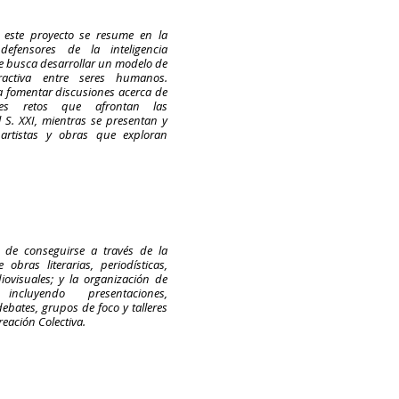
e este proyecto se resume en la
s defensores de la inteligencia
ue busca desarrollar un modelo de
eractiva entre seres humanos.
 fomentar discusiones acerca de
ales retos que afrontan las
 S. XXI, mientras se presentan y
artistas y obras que exploran
a de conseguirse a través de la
obras literarias, periodísticas,
iovisuales; y la organización de
 incluyendo presentaciones,
debates, grupos de foco y talleres
reación Colectiva.