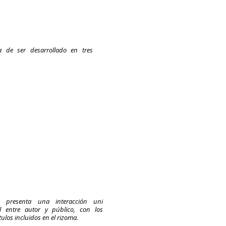
a de ser desarrollado en tres
a presenta una interacción uni
l entre autor y público, con los
ítulos incluidos en el rizoma.