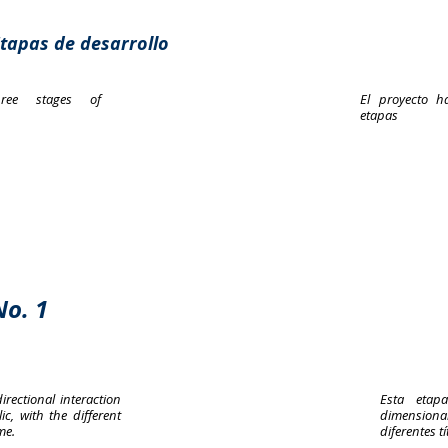
Etapas de desarrollo
hree stages of
El proyecto h
etapas
No. 1
irectional interaction
Esta etap
c, with the different
dimensiona
me.
diferentes t