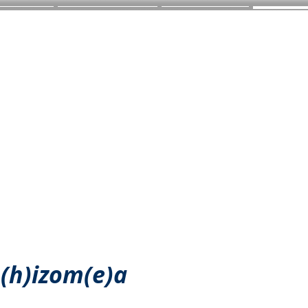
E
Catalogue
Archive
Rizoma_R
R(h)izom(e)a