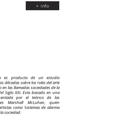
+ info
to es producto de un estudio
s décadas sobre los roles del arte
o en las llamadas sociedades de la
el Siglo XXI. Esta basado en una
sentada por el teórico de las
nes Marshall McLuhan, quien
 artistas como ‘sistemas de alarma
 la sociedad.