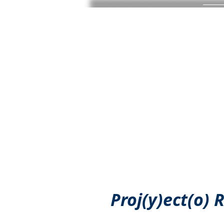
mr2
books
HOM
by Mauricio Rivera R.
Proj(y)ect(o) 