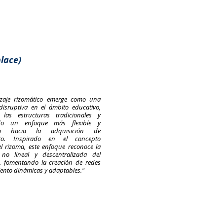
lace)
izaje rizomático emerge como una
isruptiva en el ámbito educativo,
 las estructuras tradicionales y
do un enfoque más flexible y
ivo hacia la adquisición de
nto. Inspirado en el concepto
l rizoma, este enfoque reconoce la
 no lineal y descentralizada del
, fomentando la creación de redes
ento dinámicas y adaptables."