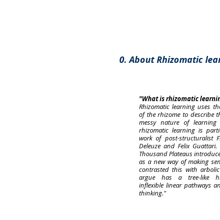
0. About Rhizomatic lea
"What is rhizomatic learni
Rhizomatic learning uses t
of the rhizome to describe 
messy nature of learning 
rhizomatic learning is part
work of post-structuralist F
Deleuze and Felix Guattari.
Thousand Plateaus introduce
as a new way of making se
contrasted this with arboli
argue has a tree-like hie
inflexible linear pathways 
thinking."