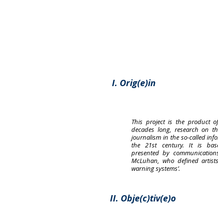
I. Orig(e)in
This project is the product o
decades long, research on th
journalism in the so-called info
the 21st century. It is b
presented by communications
McLuhan, who defined artists 
warning systems’.
II. Obje(c)tiv(e)o