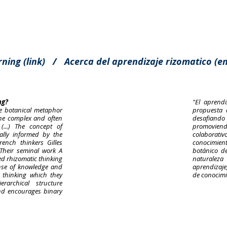
rning (link) /
Acerca del aprendizaje rizomatico (en
ng?
"El aprend
he botanical metaphor
propuesta d
the complex and often
desafiando
(...) The concept of
promovien
ially informed by the
colaborat
rench thinkers Gilles
conocimie
 Their seminal work A
botánico de
d rhizomatic thinking
naturaleza
nse of knowledge and
aprendizaje
c thinking which they
de conocimi
rarchical structure
and encourages binary