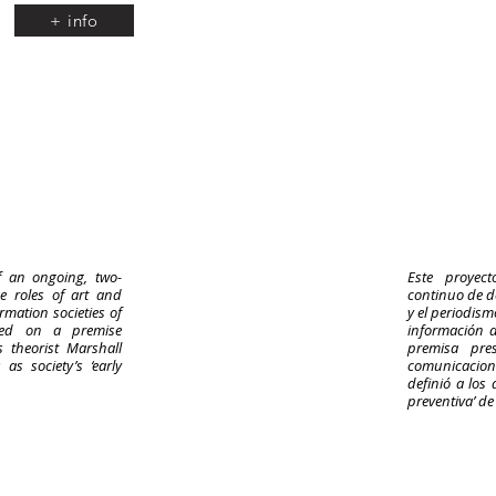
+ info
f an ongoing, two-
Este proyec
e roles of art and
continuo de do
rmation societies of
y el periodism
ased on a premise
información d
 theorist Marshall
premisa pre
as society’s ‘early
comunicacio
definió a los
preventiva’ de